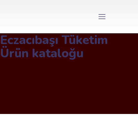
Eczacıbaşı Tüketim
Ürün kataloğu