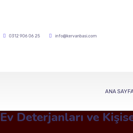
0312 906 06 25
info@kervanbasi.com
ANA SAYF
Ev Deterjanları ve Kişis