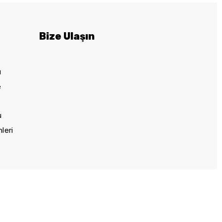
ı
Bize Ulaşın
u
e
u
leri