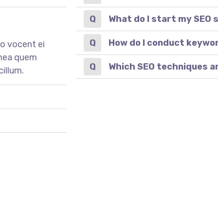
What do I start my SEO 
How do I conduct keywo
o vocent ei
 mea quem
Which SEO techniques a
cillum.