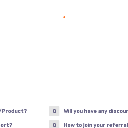
Faq 2
Home
Faq 2
er/Product?
Will you have any disco
port?
How to join your referr