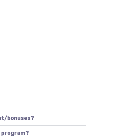
unt/bonuses?
al program?