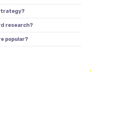
strategy?
rd research?
re popular?