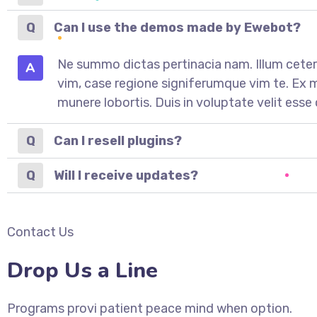
Can I use the demos made by Ewebot?
Ne summo dictas pertinacia nam. Illum ceter
A
vim, case regione signiferumque vim te. Ex
munere lobortis. Duis in voluptate velit esse 
Can I resell plugins?
Will I receive updates?
Contact Us
Drop Us a Line
Programs provi patient peace mind when option.