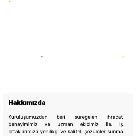
Want to know the one thing that every
successful digital marketer does first to ensure
they get the biggest return on their marketing
budget? It’s simple: goal-setting. This is an
absolutely essential practice for any digital...
READ MORE
Hakkımızda
Kuruluşumuzdan beri süregelen ihracat
deneyimimiz ve uzman ekibimiz ile, iş
ortaklarımıza yenilikçi ve kaliteli çözümler sunma