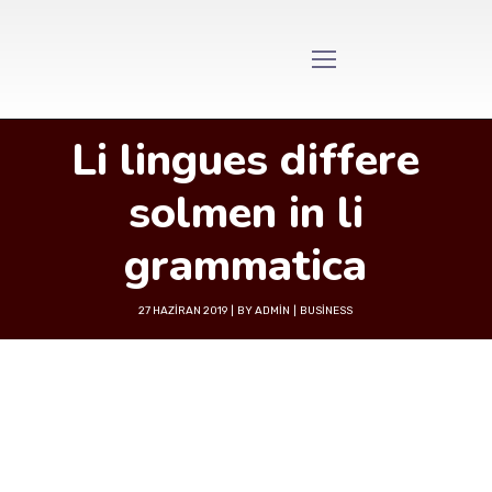
Li lingues differe
solmen in li
grammatica
27 HAZIRAN 2019
BY
ADMIN
BUSINESS
A wonderful serenity has taken possession of
my entire soul, like these sweet mornings of